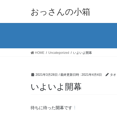
コ
ナ
ン
ビ
おっさんの小箱
テ
ゲ
ン
ー
ツ
シ
へ
ョ
ス
ン
キ
に
ッ
移
HOME
Uncategorized
いよいよ開幕
プ
動
2021年3月28日
/ 最終更新日時 :
2021年4月4日
タオ
いよいよ開幕
待ちに待った開幕です