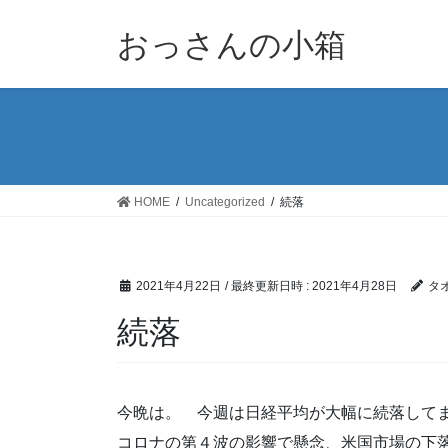
コ
ナ
ン
ビ
おっさんの小箱
テ
ゲ
ン
ー
ツ
シ
へ
ョ
ス
ン
キ
に
ッ
移
HOME
Uncategorized
続落
プ
動
2021年4月22日
/ 最終更新日時 :
2021年4月28日
タ
続落
今晩は。 今週は日経平均が大幅に続落して
コロナの第４波の影響で懸念、米国市場の下