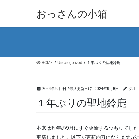
コ
ナ
ン
ビ
おっさんの小箱
テ
ゲ
ン
ー
ツ
シ
へ
ョ
ス
ン
キ
に
ッ
移
HOME
Uncategorized
１年ぶりの聖地鈴鹿
プ
動
2024年9月9日
/ 最終更新日時 :
2024年9月9日
タオ
１年ぶりの聖地鈴鹿
本来は昨年の9月にすぐ更新するつもりでし
更新しました。以下が更新内容になりますが