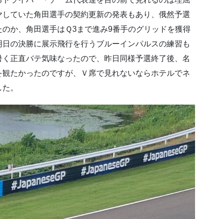
ヤしていた角田選手の契約更新の発表もあり、俄然予選
のか、角田選手はＱ3まで進み9番手のグリッドを獲得
明日の決勝に展示飛行を行うブルーインパルスの練習も
暑く正直バテ気味なったので、昨日同様予選終了後、名
を観たかったのですが、Ｖ席で見れないならホテルでネ
した。