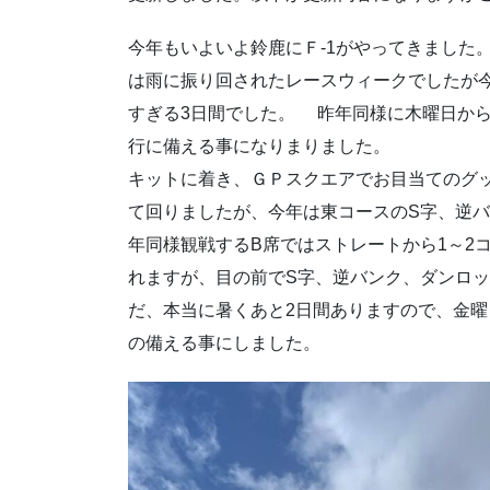
今年もいよいよ鈴鹿にＦ-1がやってきました
は雨に振り回されたレースウィークでしたが
すぎる3日間でした。 昨年同様に木曜日か
行に備える事になりまりました。 
キットに着き、ＧＰスクエアでお目当てのグ
て回りましたが、今年は東コースのS字、逆
年同様観戦するB席ではストレートから1～2
れますが、目の前でS字、逆バンク、ダンロ
だ、本当に暑くあと2日間ありますので、金
の備える事にしました。