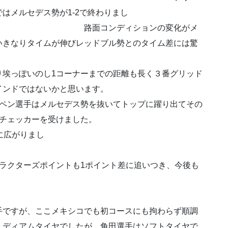
はメルセデス勢が1-2で終わりまし
ディションの変化がメ
なりタイムが伸びレッドブル勢とのタイム差には驚
り埃っぽいのし1コーナーまでの距離も長く３番グリッド
インドではないかと思います。
ッペン選手はメルセデス勢を抜いてトップに躍り出てその
位チェッカーを受けました。
に広がりまし
た。
クターズポイントも1ポイント差に追いつき、今後も
手ですが、ここメキシコでも初コースにも拘わらず順調
ミディアムタイヤでしたが、角田選手はソフトタイヤで