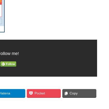
ollow me!
Hatena
Pocket
Copy