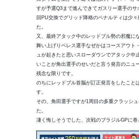
すが予選Q3まで進んできてガスリー選手のサ
回PU交換でグリッド降格のペナルティは少々
た
又、最終アタック中のレッドブル勢の邪魔に
舞い上げりペレス選手なぜかはコースアウト
ュが起きたと思いスローダウンでアタック中
いことが角出選手のせいだと言う発言のニュ
残念な限り
のちにレッドブル首脳が訂正発言をしたこと
その、角田選手ですが1周目の多重クラッシ
た。 本人もマシン
凄く悔しそうでした、次戦のブラジルGPに巻