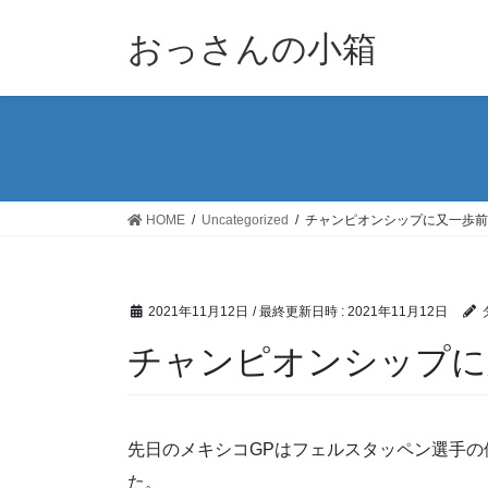
コ
ナ
ン
ビ
おっさんの小箱
テ
ゲ
ン
ー
ツ
シ
へ
ョ
ス
ン
キ
に
ッ
移
HOME
Uncategorized
チャンピオンシップに又一歩前
プ
動
2021年11月12日
/ 最終更新日時 :
2021年11月12日
チャンピオンシップに
先日のメキシコGPはフェルスタッペン選手の
た。